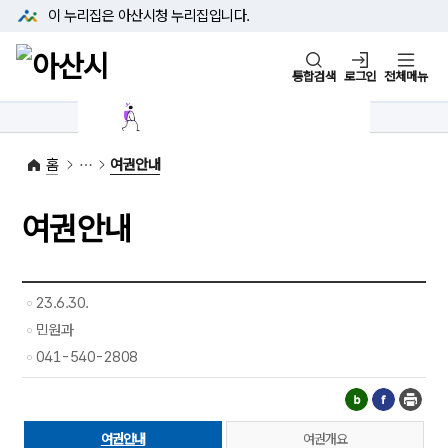
본문 바로가기
메뉴 바로가기
이 누리집은 아산시청
누리집입니다.
통합검색
로그인
전체메뉴
1422-42
대표전화
(아산시 콜센터)
홈
여권안내
여권안내
23.6.30.
민원과
041-540-2808
여권안내
여권개요