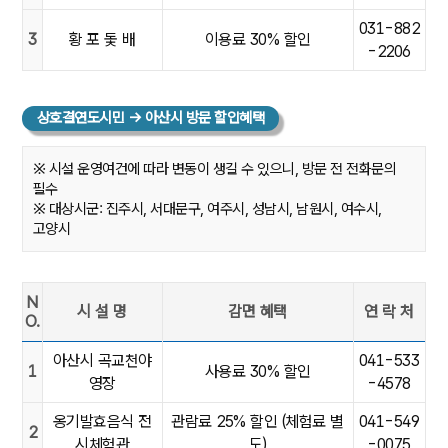
031-882
3
황 포 돛 배
이용료 30% 할인
-2206
상호결연도시민 → 아산시 방문 할인혜택
※ 시설 운영여건에 따라 변동이 생길 수 있으니, 방문 전 전화문의
필수
※ 대상시군: 진주시, 서대문구, 여주시, 성남시, 남원시, 여수시,
고양시
N
시 설 명
감면 혜택
연 락 처
O.
[상호결연도시민 → 아산시 방문시]NO.시설명,감면혜택,연 락 처
아산시 곡교천야
041-533
1
사용료 30% 할인
영장
-4578
옹기발효음식 전
관람료 25% 할인 (체험료 별
041-549
2
시체험관
도)
-0075