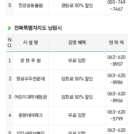
055-749
5
진양호동물원
관람료 50% 할인
-7467
전북특별자치도 남원시
N
시 설 명
감면 혜택
연 락 처
O.
[전북특별자치도 남원시]NO.시설명,감면혜택,연 락 처
063-620
1
광 한 루 원
무료 입장
-8907
063-620
2
항공우주천문대
입장료 50% 할인
-8986
063-620
3
어린이과학체험관
입장료 50% 할인
-8966
063-620
4
춘향테마파크
무료 입장
-5799
063-620
5
지리산허브밸리
무료 입장