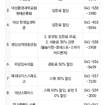
아산환경과학공원
041-538
3
입장료 할인
생태곤충원
-1980
아산 장영실과학
041-903
4
입장료 할인
관
-5594
1. 휴양림 입장료 무료,
2. 사용료 30% 감면
041-538
5
영인산자연휴양림
(물놀이장•포레스트•스카이
-1958
어드벤쳐)
041-536
6
외암민속마을
관람료 50% 할인
-8499
파라다이스스파도
041-537
7
스파 30% 할인
고
-7100
스파 50% 할인, 온천 3
041-539
8
아산스파비스
0% 할인
-2000
피나클랜드 수목
041-541