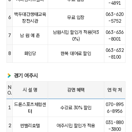
-4891
백두대간생태교육
063-620
6
무료 입장
장전시관
-5752
남원시민 할인가 적용(약3
063-636
7
남 원 예 촌
0%)
-8001
063-632
8
화인당
한복 대여료 할인
-8100
경기 여주시
N
시 설 명
감면 혜택
연 락 처
O.
[경기 여주시 ]NO.시설명,감면혜택,연 락 처
드론스포츠체험센
070-895
1
수강료 30% 할인
터
6-8956
031-880
2
썬밸리호텔
여주시민 할인가 적용
-3800