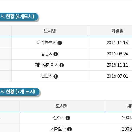
 현황 (4개도시)
도시명
체결일
황:국가명, 도시명, 체결일, 중점교류분야, 비고
미슈콜츠시
2011.11.14
미슈콜츠시 열기
동관시
2012.09.24
동관시 열기
페탈링자야시
2015.11.11
페탈링자야시 열기
닌빈성
2016.07.01
닌빈성 열기
 현황 (7개 도시)
도시명
체
황:지역, 도시명, 체결일, 중점교류분야, 비고
도
진주시
2004
진주시 열기
서대문구
2005
서대문구 열기