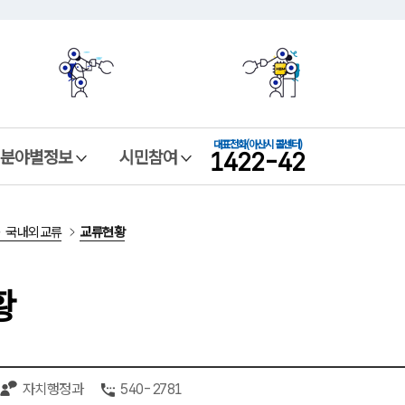
본문 바로가기
메뉴 바로가기
대표전화
(아산시 콜센터)
1422-42
분야별정보
시민참여
국내외교류
교류현황
황
자치행정과
540-2781