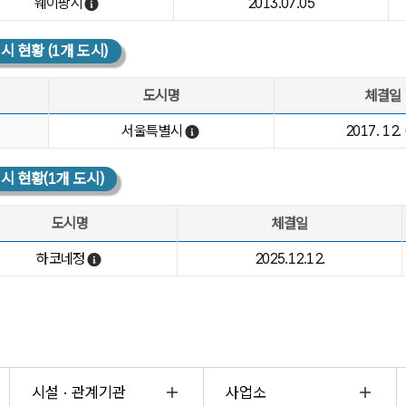
웨이팡시
2013.07.05
웨이팡시 열기
 현황 (1개 도시)
도시명
체결일
황 : 지역, 도시명, 체결일, 중점교류분야, 비고
시
서울특별시
2017. 12.
서울특별시 열기
 현황(1개 도시)
도시명
체결일
황 : 지역, 도시명, 체결일, 정책교류분야, 비고
하코네정
2025.12.12.
null 열기
시설 · 관계기관
사업소