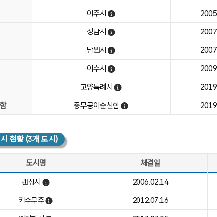
여주시
2005
여주시 열기
성남시
2007
성남시 열기
도
남원시
2007
남원시 열기
도
여수시
2009
여수시 열기
고양특례시
2019
고양특례시 열기
연함
충무공이순신함
2019
충무공이순신함 열기
 현황 (3개 도시)
도시명
체결일
황 : 지역, 도시명, 체결일, 중점교류분야, 비고
랜싱시
2006.02.14
랜싱시 열기
키수무주
2012.07.16
키수무주 열기