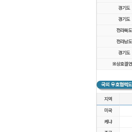
경기도
경기도
전라북
전라남
경기도
※상호결
국외 우호협력도시
지역
국외 우호협력도시 현
미국
케냐