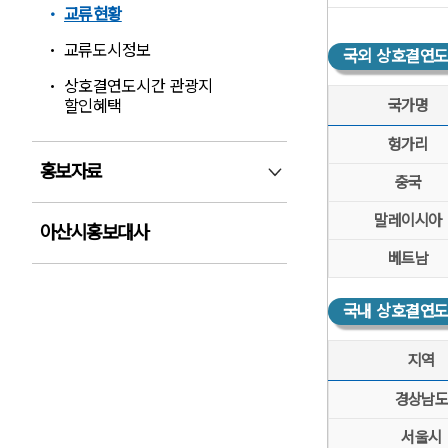
교류현황
교류도시정보
국외 상호결연도시
상호결연도시간 관광지
할인혜택
국가명
국외 상호결연도시 현
헝가리
홍보자료
홍보자료 펼침
중국
말레이시아
아산시홍보대사
베트남
국내 상호결연도시
지역
국내 상호결연도시 현
경상남
서울시