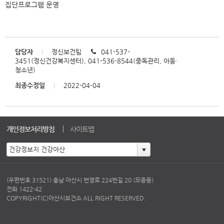
집단프로그램 운영
담당자
|
정신보건팀
041-537-
3451(정신건강복지센터), 041-536-8544(중독관리, 아동·
청소년)
최종수정일
|
2022-04-04
개인정보처리방침
사이트맵
(우편번호 31521) 충남 아산시 번영로 224번길 20 (모종동)
전화 1422-42
COPYRIGHT(C)아산시보건소 ALL RIGHT RESERVED.