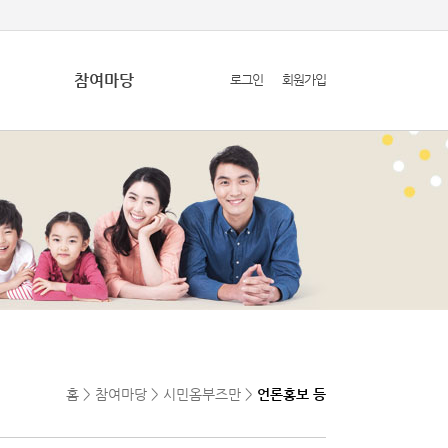
참여마당
로그인
회원가입
홈 > 참여마당 > 시민옴부즈만 >
언론홍보 등