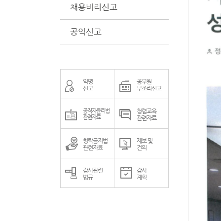
채용비리신고
공익신고
익명
공무원
신고
부조리신고
공직자윤리법
청렴교육
관련자료
관련자료
청탁금지법
제보 및
관련자료
건의
감사관련
감사
법규
계획