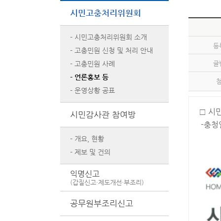
시민고충처리위원회
- 시민고충처리위원회 소개
등
- 고충민원 신청 및 처리 안내
- 고충민원 사례
글
- 언론홍보 등
- 운영상황 공표
□ 시
시민감사관 참여방
-충청
- 개요, 현황
- 제보 및 건의
익명신고
(갑질신고·제도개선·부조리)
공무원부조리신고