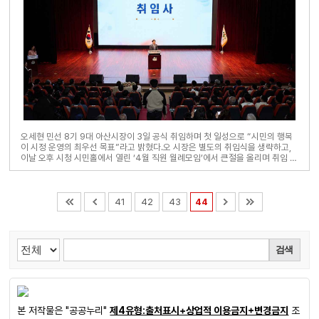
오세현 민선 8기 9대 아산시장이 3일 공식 취임하며 첫 일성으로 “시민의 행복
이 시정 운영의 최우선 목표”라고 밝혔다.오 시장은 별도의 취임식을 생략하고,
이날 오후 시청 시민홀에서 열린 ‘4월 직원 월례모임’에서 큰절을 올리며 취임 인
사에 나섰다. 즉시 업무에 돌입..
41
42
43
44
검색
본 저작물은 "공공누리"
제4유형:출처표시+상업적 이용금지+변경금지
조