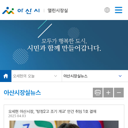
닫기
모두가 행복한 도시,
시민과 함께 만들어갑니다.
오세현의 오늘
아산시장실뉴스
아산시장실뉴스
오세현 아산시장, '탕정2고 조기 개교' 안건 취임 1호 결재
2025
04.03