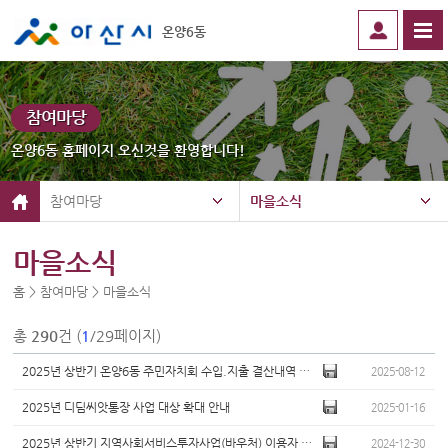
온양6동
참여마당
온양6동 홈페이지 오신것을 환영합니다!
참여마당
마을소식
마을소식
홈 > 참여마당 > 마을소식
총
290
건 (
1
/29페이지)
2025년 상반기 온양6동 주민자치회 수입.지출 결산내역 공고
2025-08-12
2025년 디딤씨앗통장 사업 대상 확대 안내
2025-01-16
2025년 상반기 지역사회서비스투자사업(바우처) 이용자 모집 안내
2024-12-30