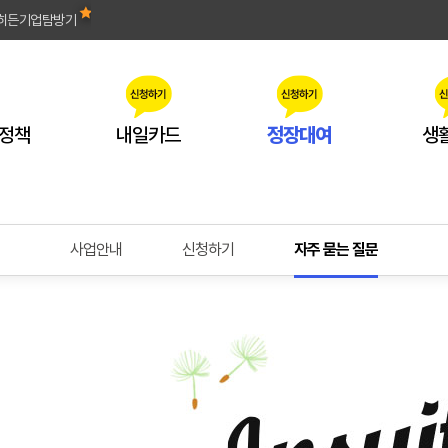
히든기업탐방기
정책
내일카드
정장대여
생
사업안내
신청하기
자주 묻는 질문