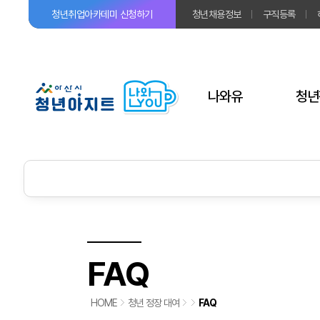
청년취업아카데미
신청하기
청년채용정보
구직등록
나와유
청년
FAQ
HOME
청년 정장 대여
FAQ