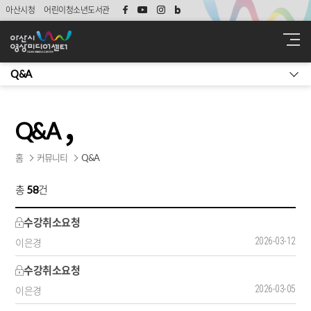
아산시청
어린이청소년도서관
Q&A
Q&A
홈
커뮤니티
Q&A
총
58
건
수강취소요청
2026-03-12
이은경
수강취소요청
2026-03-05
이은경