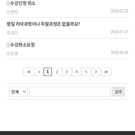
수강신청 취소
2026-02-20
신현자
평일 저녁과정이나 주말과정은 없을까요?
2026-01-27
유성민
수강취소요청
2025-09-30
이은경
1
2
3
4
5
검색