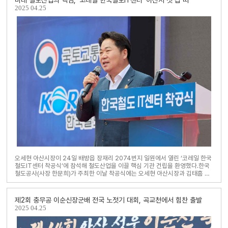
미래 철도산업의 핵심, ‘코레일 한국철도IT센터’ 아산서 첫 삽 떠
2025
04.25
오세현 아산시장이 24일 배방읍 장재리 2074번지 일원에서 열린 ‘코레일 한국
철도IT센터 착공식’에 참석해 철도산업을 이끌 핵심 기관 건립을 환영했다.한국
철도공사(사장 한문희)가 주최한 이날 착공식에는 오세현 아산시장과 김태흠 충
청남도지사를 비롯해 유관기관 관계자 등..
제2회 충무공 이순신장군배 전국 노젓기 대회, 곡교천에서 힘찬 출발
2025
04.25