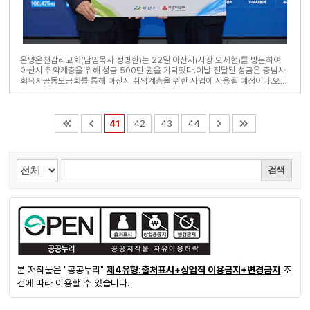
온양온천감리교회(담임목사 정병한)는 22일 아산시(시장 오세현)를 방문하여
아산시 취약계층을 위해 성금 500만 원을 기탁했다.이날 전달된 성금은 충남사
회복지공동모금회를 통해 아산시 취약계층을 위한 사업에 사용될 예정이다.오세
현 아산시장은 “아산시 어려운 이웃들을 위해..
41
42
43
44
검색
본 저작물은 "공공누리"
제4유형:출처표시+상업적 이용금지+변경금지
조
건에 따라 이용할 수 있습니다.