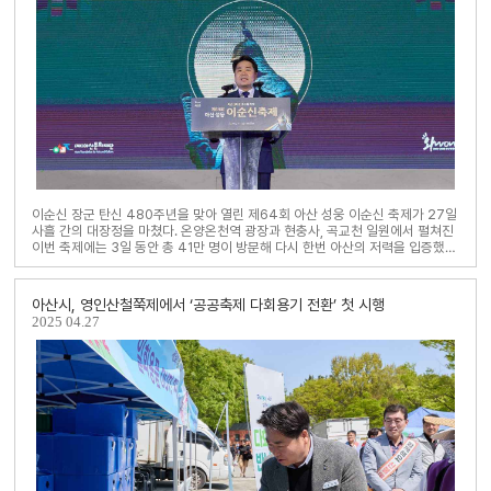
이순신 장군 탄신 480주년을 맞아 열린 제64회 아산 성웅 이순신 축제가 27일
사흘 간의 대장정을 마쳤다. 온양온천역 광장과 현충사, 곡교천 일원에서 펼쳐진
이번 축제에는 3일 동안 총 41만 명이 방문해 다시 한번 아산의 저력을 입증했
다.오세현 아산시장은 폐막식에..
아산시, 영인산철쭉제에서 ‘공공축제 다회용기 전환’ 첫 시행
2025
04.27