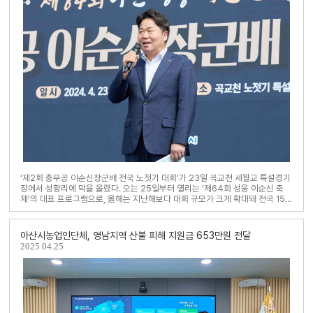
‘제2회 충무공 이순신장군배 전국 노젓기 대회’가 23일 곡교천 세월교 특설경기
장에서 성황리에 막을 올렸다. 오는 25일부터 열리는 ‘제64회 성웅 이순신 축
제’의 대표 프로그램으로, 올해는 지난해보다 대회 규모가 크게 확대돼 전국 154
팀, 관외 참가팀만 41팀이 참..
아산시농업인단체, 영남지역 산불 피해 지원금 653만원 전달
2025
04.25