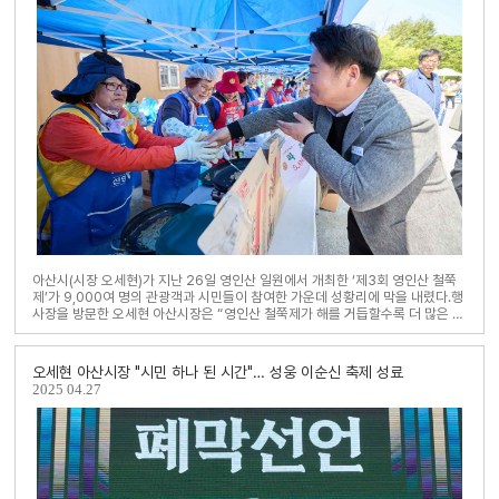
아산시(시장 오세현)가 지난 26일 영인산 일원에서 개최한 ‘제3회 영인산 철쭉
제’가 9,000여 명의 관광객과 시민들이 참여한 가운데 성황리에 막을 내렸다.행
사장을 방문한 오세현 아산시장은 “영인산 철쭉제가 해를 거듭할수록 더 많은 분
께 사랑받는 축제로 자리매김하게 ..
오세현 아산시장 "시민 하나 된 시간"… 성웅 이순신 축제 성료
2025
04.27