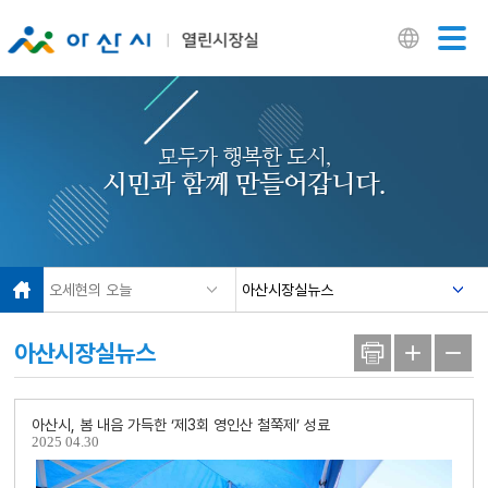
닫기
모두가 행복한 도시,
시민과 함께 만들어갑니다.
오세현의 오늘
아산시장실뉴스
아산시장실뉴스
아산시, 봄 내음 가득한 ‘제3회 영인산 철쭉제’ 성료
2025
04.30