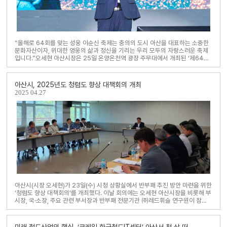
“올해로 64회를 맞는 성웅 이순신 축제는 충의의 도시 아산을 대표하는 소중한
문화자산이자, 위대한 영웅의 삶과 정신을 기리는 우리 모두의 자랑스러운 축제
입니다.”오세현 아산시장은 25일 온양온천역 광장 주무대에서 개최된 ‘제64회
아산 성웅 이순신 축제’ 개막식에서 ..
아산시, 2025년도 청렴도 향상 대책회의 개최
2025
04.27
아산시(시장 오세현)가 23일(수) 시청 상황실에서 반부패 추진 방안 마련을 위한
‘청렴도 향상 대책회의’를 개최했다. 이날 회의에는 오세현 아산시장을 비롯해 부
시장, 국·소장, 주요 관련 부서장과 반부패 전문기관 ㈜레드휘슬 연구원이 참석
했다.지난 3월 실시한..