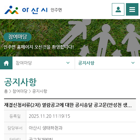
인주면
참여마당
인주면 홈페이지 오신것을 환영합니다!
참여마당
공지사항
공지사항
홈 > 참여마당 > 공지사항
재결신청서류(2차) 열람공고에 대한 공시송달 공고문(안성천 생태수변공간 진입도로 개설사업(2차))
2025.11.20 11:19:15
등록일
아산시 생태하천과
담당부서
곡교천개발팀
담당팀