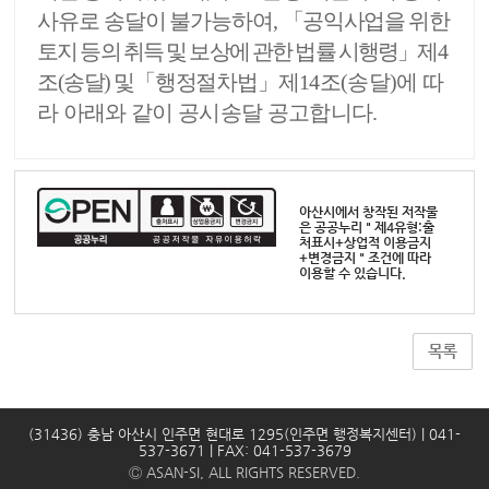
사유로 송달이 불가능하여
,
「
공익사업을
위한
토지 등의 취득 및 보상에 관한 법률 시행령
」
제
4
조
(
송달
)
및
「
행정절차법
」
제
14
조
(
송달
)
에 따
라 아래와 같이 공시송달 공고합니
다
.
아산시에서 창작된 저작물
은 공공누리 " 제4유형:출
처표시+상업적 이용금지
+변경금지 " 조건에 따라
이용할 수 있습니다.
목록
(31436) 충남 아산시 인주면 현대로 1295(인주면 행정복지센터) | 041-
537-3671 | FAX: 041-537-3679
Ⓒ ASAN-SI, ALL RIGHTS RESERVED.