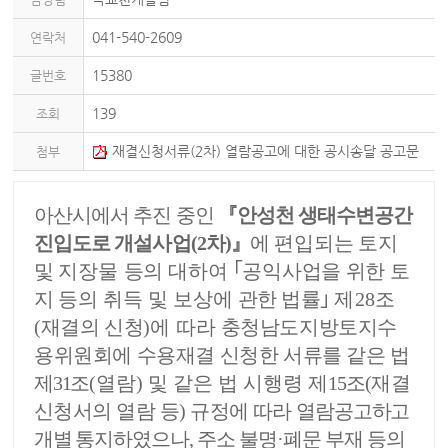
041-540-2609
연락처
15380
글번호
139
조회
재결신청서류(2차) 열람공고에 대한 공시송달 공고문
첨부
(안성천 생태수변공간 진입도로 개설사업(2차)).pdf
아산시에서 추진 중인
『
안성천 생태수변공간
(81.31kb)
진입도로 개설사업
(2
차
)
』
에 편입되는 토지
및 지장물
등의 대하여
｢
공익사업을 위한 토
지 등의
취득 및 보상에
관한
법률
｣
제
28
조
(
재결의 신청
)
에
따라
충청남도지방토지수
용위원회에 수용재결 신청한 서류를 같은 법
제
31
조
(
열람
)
및 같은 법 시행령 제
15
조
(
재결
신청서의 열람 등
)
규정에 따라
열람공고하고
개별 통지하였
으나
,
주소 불명
·
폐문 부재 등의