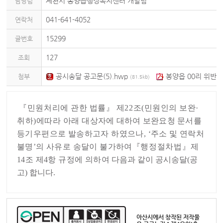
제천시 봉양읍행정복지센터 개발팀
담당팀
041-641-4052
연락처
15299
글번호
127
조회
공시송달 공고문(5).hwp
봉양읍 00리 위반
첨부
(81.5kb)
건축물 신고 보완 요청(1차).pdf
(40.83kb)
『
민원처리에 관한 법률
』
제
22
조
(
민원인의 보완
·
취하
)
에따라 아래
대상자에 대하여 보완요청 문서를
등기우편으로 발송하고자 하였으나
, ‘
주소 및 연락처
불명
’
의 사유로 송달이 불가하여
『
행정절차법
』
제
14
조 제
4
항 규정에 의하여
다음과 같이
공시송달
(
공
고
)
합니다
.
아산시에서 창작된 저작물