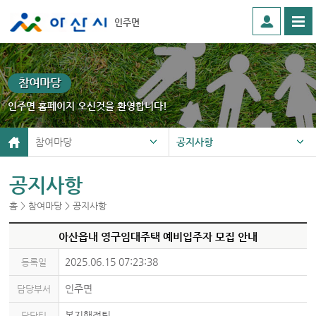
인주면
참여마당
인주면 홈페이지 오신것을 환영합니다!
참여마당
공지사항
공지사항
홈 > 참여마당 > 공지사항
아산읍내 영구임대주택 예비입주자 모집 안내
2025.06.15 07:23:38
등록일
인주면
담당부서
복지행정팀
담당팀