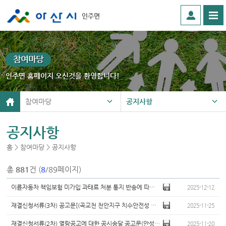
인주면
참여마당
인주면 홈페이지 오신것을 환영합니다!
참여마당
공지사항
공지사항
홈 > 참여마당 > 공지사항
총
881
건 (
8
/89페이지)
이륜자동차 책임보험 미가입 과태료 처분 통지 반송에 따른 공시송달 공고
2025-12-12
재결신청서류(3차) 공고문[(곡교천 천안지구 치수안전성 강화사업)(3차)]
2025-11-25
재결신청서류(2차) 열람공고에 대한 공시송달 공고문(안성천 생태수변공간 진입도로 개설사업(..
2025-11-20