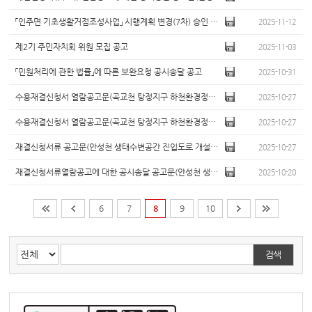
「인주면 기초생활거점조성사업」 시행계획 변경(7차) 승인 고시
2025-11-12
제2기 주민자치회 위원 모집 공고
2025-11-03
「민원처리에 관한 법률」에 따른 보완요청 공시송달 공고
2025-10-31
수용재결신청서 열람공고문(곡교천 탕정지구 하천환경정비사업(1차))
2025-10-27
수용재결신청서 열람공고문(곡교천 탕정지구 하천환경정비사업(2차))
2025-10-27
재결신청서류 공고문(안성천 생태수변공간 진입도로 개설사업(2차))
2025-10-27
재결신청서류열람공고에 대한 공시송달 공고문(안성천 생태수변공간 진입도로 개설사업)
2025-10-20
6
7
8
9
10
검색