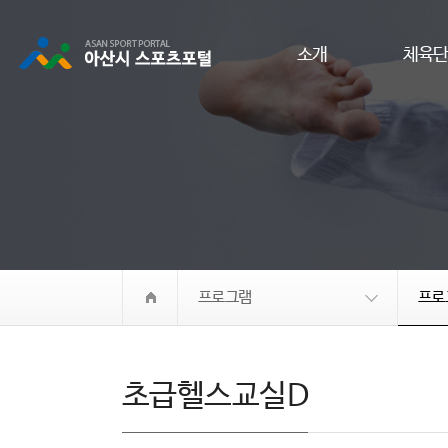
소개
체육
프로그램
프로
초급헬스교실D