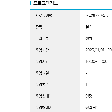
프로그램정보
프로그램명
초급헬스교실D
종목
헬스
모집구분
생활
운영기간
2025.01.01~20
운영시간
10:00~11:00
운영요일
화
운영횟수
1
운영형태1
연중
운영형태2
평일 낮