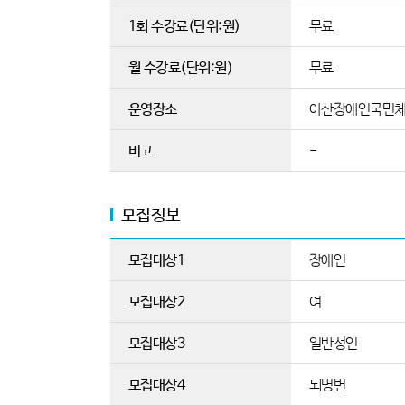
1회 수강료(단위:원)
무료
월 수강료(단위:원)
무료
운영장소
아산장애인국민
비고
-
모집정보
모집대상1
장애인
모집대상2
여
모집대상3
일반성인
모집대상4
뇌병변