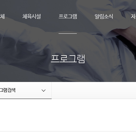
단체
체육시설
프로그램
알림소식
자
프로그램
그램검색