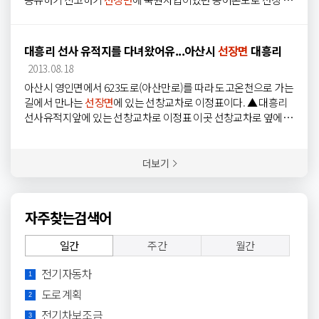
3호가 드디어 왕복 2차로로 확포장이 완료되었습니다. 이번에 포
장된 선장 203호 도로는 지방도 623호에서
선장면
사무소로 가는
길에 있는 도로죠 도로가
선장면
사무소도 진출입하는 주요 도로
대흥리 선사 유적지를 다녀왔어유...아산시
선장면
대흥리
임에도 불구하고 수십년간 중앙선도, 보도도 없는 도로로 그 동안
2013.08.18
주민들의 불편함이 매우 컸는데요, 이번에 확 포장을 통해서 주민
아산시 영인면에서 623도로(아산만로)를 따라 도고온천으로 가는
들의 안전과 교통의 편리함까지 다 잡았답니다. 시원하게 닦인 도
길에서 만나는
선장면
에 있는 선창교차로 이정표이다. ▲ 대흥리
로를 보니 저도 마음이 좋아지네요 앞으로도 시민들의 교통편의
선사유적지앞에 있는 선창교차로 이정표 이곳 선창교차로 옆에는
증진을 위해 노력하도록 하겠어요, 좋은소식 또 들고 오겠습니다
대흥리 선사유적지가 있다는 것을 아는 사람은 별로 많지 않다. 저
도 가끔 이곳 주위를 지나곤 하면서 그냥 스쳐가곤 했지만, 교차로
옆 도로변에 있어서 비가 내리는 날 이곳을 지나며 우연히 찾았다.
더보기
대흥리선사유적지 표지석 옆에는 선사시대의 석상과 함께 떠나간
님을 그리워 한다는 꽃말을 가지고 있으며, 백일동안 핀다고하여
백일홍이라고도 하는 베롱나무 꽃이 활짝 피어있는 선사유적지는
자주찾는검색어
조그만 공원처럼 꾸며져 있었다. ▲ 선사유적지입구에 피어있는
백일홍 베롱나무 뒤에는 이곳 선사유적을 알리는 안내문과 함께
일간
주간
월간
유적 발견당시의 사진을 안내하고 있다. 이곳 선사유적지는 아산
선장면
과 당진 합덕을 잇는 선우대교 가설 공사 중 발굴된 것이라
전기자동차
1
고 한다. 유적지는 유적 발굴당시의 사진과 함께 안내를 하고 있지
도로계획
만, 이곳을 찾은날은 원형상태는 전혀 알아 볼 수가 없는 상태이였
2
다. 유적지의 원형보다도 유적지의 원형상태를 보존하기 위해서
전기차보조금
3