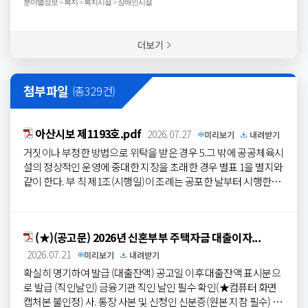
분야별정보 > 복지 > 복지시설 > 장애인시설
3-7861 1996.9.20. 543-7835 메종드에뜨왈 박상주 30 영인면 신정
리카-새마을식당 548-4801 하나로마트 ...
리길 189 543-7834 2008.7.10. 543-7835 온유한집 이종호 25
선장
면
서부남로172번길 12-42 543-4638 2013.2.4. 543-4637 거주시
더보기
설 (개인신고시설) 사랑의집 에덴 김동원 24 둔포면 아산호로840
번길 88-49 531-8696 2005.12.2. 531-8697 아가페 김영래 20 신창
면 서부남로 820-16 544-0101 2013.12.5. 531-5222 거주시설 (공
첨부파일
(총
329
건)
동생활가정) 사랑터 이창호 4 문화로 257-24, 서해그랑블 208동 1
04호 547-2355 2009.6.2. 545-7757 거주시설 (정신) 파랑새둥지
박진석 133 신창면...
아산시보 제1193호.pdf
2026.07.27
미리보기
내려받기
거짓이나 부정한 방법으로 위탁을 받은 경우 5.그 밖에 공공체육시
설의 정상적인 운영에 중대한 지장을 초래한 경우 별표 1을 별지와
같이 한다. 부 칙 제1조(시행일)이 조례는 공포한 날부터 시행한다.
제2조(적용례)제21조제5항의 개정규정은 이 조례 시행 후 최초로
발생하는 위반행위부터 적용한다. [별 지] 체 육 시 설 현 황 42 ..PA
GE:46 구분시설명소재지시설현황비고 육상경기장이순신종합운
(★)(공고문) 2026년 신혼부부 주택자금 대출이자...
동장남부로 370-24육상트랙 천연잔디 1면(축구장) 축구장이순신
종합운동장남부로 370-24육상트랙 천연잔디 1면(보조구장) 선장
2026.07.21
미리보기
내려받기
축구센터
선장면
군덕리 21-8인조잔디 2면(12구장) 하키장학선필
확실히 명기하여 발급 (대출잔액) 공고일 이후 대출잔액 표시분으
드하키장
선장면
남부남로 293주경기장 1면 보조경기장 1면 야구
로 발급 (직인날인) 금융기관 직인 날인 필수 확인(★컴퓨터 화면
장한마음야구장모종북로 76번길 62야구장 1면 곡교천 제4야구장
캡처본 불인정) 사. 통장 사본 및 신청인 신분증(원본 지참 필수) 아.