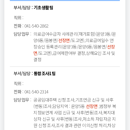
부서/담당 :
기초생활팀
직위
:
전화
:
041-540-2862
담당업무
:
의료급여수급자 사례관리(재가포함)(온양3동/온
양6동/음봉면/
선장면
/도고면),의료급여일수 연
장승인 등록관리(온양3동/온양6동/음봉면/
선장
면
/도고면),급여제한여부 결정,상해요인 조사 및
결정
부서/담당 :
통합조사1팀
직위
:
전화
:
041-540-2314
담당업무
:
공공임대주택 신청 조사,기초연금 신규 및 사후
(변동)조사,담당지역 : 온양5동
선장면
,범정부 복
지정보연계 사업 신규 및 사후(변동)조사,복지대
상자 신규 및 사후(변동)조사,저소득 자립자금 지
원 신청 조사,조사 결과 관련 이의신청 처리,차상