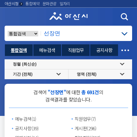
아산시청
통합예약
문화관광
일자리
통합검색
메뉴검색
직원업무
공지사항
게시판
웹페이지
첨부파일
블로그
정렬 (최신순)
기간 (전체)
영역 (전체)
검색어
"선장면"
에 대한
총 691건
의
검색결과를 찾았습니다.
메뉴검색(1)
직원업무(7)
공지사항(39)
게시판(296)