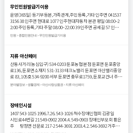
활지원) 537-3626 송악면 537-3619 탕정면 537-3639 음봉면 537-
무인민원발급기이용
3649 둔포면 537-3659 영인면 537-3669 인주면 537-3679
선장면
운영(365일) 등기부등본,가족관계,주민등록,기타 인주면 041537
537-3689 도고면 537-3700 신창면 537-3709 온양1동 537-3720
3156 38 인주면 현대로 1077 인주현대자동차 본관 평일 08:00~2
온양2동 537-3729 온양3동 537-3739 온양4동 537-3750 온양5동
2:00 주민등록,기타 주말 08:00~22:00 39 인주면 공세길 57 인주공
537-3759 온양6동 537-3769
세리신협 평일 09:00~17:00 주민등록,기타 주말 운영하지 않음 40
민원 > 종합민원안내 > 무인민원발급기이용
도고면 도고면로 91 도고면행정복지센터 평일 08:00~20:00 등기
부등본,가족관계,주민등록,기타 도고면 0415373193 주말 09:00~
18:00 41
선장면
선장로 137
선장면
행정복지센터 평일 09:00~20:
지류 아산페이
00 등기부등본,가족관계,주민등록,기타
선장면
0415373180 주말
산동사거리(농심입구) 534-0203 둔포농협 본점 둔포면 둔포중앙
09:00~18:00 42 신창면 서부북로 631 신창면행정복지센터1 24시
로136, 둔포면소재지 531-3133 테크노밸리 둔포면 아산밸리중앙
간 운영(365일) 등기부등본,가족관계,주민등록,기타 신창면 0415
로 83, 105호 534-9200 서부 둔포면 충무로1759, 둔포교건너 주유
373703 43 신창면 서부북로 631 신창면행정복지센터2 평일 09:0
소옆 532-7128 영인농협 본점 영인면 영인로55, 면소재지(먹골갈
0~18:00 등기부등본,가족관계,주민등록,기타 주말 운영하지 않음
분야별정보 > 생활경제 > 아산사랑상품권 > 지류 아산페이
비앞) 542-5016 인주농협 본점 인주면 현대로1287, 면사무소옆 5
44 신창면 천우물로 23-11 신창면 성경기업마트 ..
33-3244 선도농협 본점 도고면 아산만로182, 신언리(구도고역입
구) 542-0158 선장
선장면
선장로110번길1, 면소재지 542-0710
장애인시설
온천 도고면 도고온천로 142 542-0346 도산 도고면 도고산로 343
1407 543-1025 1996.7.26. 543-1026 척수장애인협회 김광일
542-7346 아산원예농협 본점 모종로49, 아산소방서옆 544-4851
시민로44번길 21 549-0902 2004.4. 549-0903 장애인부모회 황은
권곡 번영로171, (권곡동) 아고-터미널 사이 541-4850 온궁 아산
주 탕정면 선문로 217-2 544-3691 2003.4.2. 546-3692 거주시
로14, (온천동) 관광호텔 후문 546-9150 동부 배방읍 북수로 99,
설 메종드로제 (구.성모복지원) 윤덕찬 61 영인면 신정리길 189 54
(북수리) 자이2차A앞 547-3900 중부 온화로111, (신용화동)아프