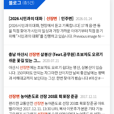
블로그
(총
5
건)
- 담당지역 :...
장면
368 보건소 지방보건 주사보 김예진 보건소 승진 시장 보건소
369 보건소 지방보건 주사보 이자희 보건소 승진 시장 보건소 370
보건소 지방간호 주사보 윤혜수 보건소 승진 시장 보건소 371 허가
[2026 시민과의 대화｜
선장면
｜인주면]
2026.01.24
담당관 지방환경 주사보 장선호 허가담당관 승진 시장 허가담당관
372 도로과 지방시설 주사보 목용균 도로과 승진 시장 도로과 373
[2026 시민과의 대화, 현장에서 듣고 기록합니다] 17개 읍·면·동
건설과 지방시설 주사보 이국동 건설과 승진 시장 건설과 374 염치
을 직접 찾아가 시민의 일상과 가장 가까운 이야기부터 직접 듣기
읍 지방시설 주사보 양승민 염치읍 승진 시장 염치읍 375 도시재생
위해 “시민과의 대화“를 진행하고 있습니다. Previous image Nex
과 지방시설...
t image [
선장면
]
선장면
에서는 자연환경을 활용한 생활 공간 조
성과 마을 생활 편의 개선, 교통·기반시설 개선에 대한 의견이 공
통적으로 언급됐습니다. - 주요 의견 - 자연환경을 활용한 휴식·이
충남 아산시
선장면
삼봉산 (feat.공무원) 초보자도 오르기
용 공간 조성 필요 하천·소하천 정비를 통한 침수 예방 및 수변 환
쉬운 꽃길 있는 그...
2020.07.21
경 개선 요청 주민 공동 이용시설 개선 요구 마을 단위 에너지 기반
아산시
선장면
에는 초보자도 오르기 쉽다는 명산, 삼봉산이 있습
시설 구축 필요성 제기 교통 흐름 및 이동 안전 개선 요청 노후 도로
니다. 150미터도 안되는 자그마한 산이지만 날씨 좋은날에는 평택
·교량 등 기반시설에 대한 안전 관리 필요성 제기 Previous image
과 서해대교까지 보인다는 그산. 한번 찾아가 봤습니다 #아산 #명
Next image [ 인주면 ] 인주면에서는 행정 접근성 개선과 생활 체
산 #삼봉산 #
선장면
#특별한 #초보산행 #우리동네 #구석구석
육 인프라 확충, 광역 교통망 개선과 재해 방역 대응·기반시설 정
비에 대한 의견이 공통적으로 언급됐습니다. - 주요 의견 - 행정시
설 진출입로 교통 혼잡 및 사고 위험에 대한 안전 우려 주민 여가·
선장면
농어촌도로 선장 203호 확포장 준공
2017.12.11
체육 활동을 위한 생활형 체육시설 확충 요청 지역 간 이동 편의 향
편리한 교통안전
선장면
농어촌도로 선장 203호 확포장 준공 아트
상을 위한 고속도로 구간 반영 필요 마을 안길·배수로·소하천...
밸리아산 2017. 12. 11. 13:30 URL 복사 이웃추가 본문 기타 기능
공유하기 신고하기
선장면
에 숙원사업이었던 농어촌도로 선장 20