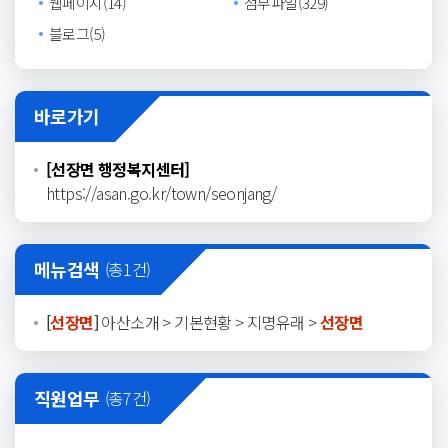
웹페이지(14)
첨부파일(329)
블로그(5)
바로가기
[선장면 행정복지센터]
https://asan.go.kr/town/seonjang/
메뉴검색
(총
1
건)
[
선장면
]
아산소개 > 기본현황 > 지명유래 >
선장면
직원업무
(총
7
건)