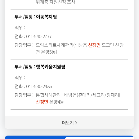
위계층 지원신청 조사
부서/담당 :
아동복지팀
직위
:
전화
:
041-540-2777
담당업무
:
드림스타트사례관리(배방읍
선장면
도고면 신창
면 온양5동)
부서/담당 :
행복키움지원팀
직위
:
전화
:
041-530-2486
담당업무
:
통합사례관리 - 배방읍(휴대리/세교리/장재리)
선장면
온양4동
더보기