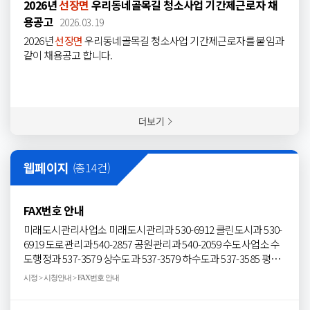
2026년
선장면
우리동네골목길 청소사업 기간제근로자 채
봄철 산불감시원 추가 모집 공고(2차) 1부. 끝.
용공고
2026.03.19
2026년
선장면
우리동네골목길 청소사업 기간제근로자를 붙임과
같이 채용공고 합니다.
더보기
웹페이지
(총
14
건)
FAX번호 안내
미래도시관리사업소 미래도시관리과 530-6912 클린도시과 530-
6919 도로관리과 540-2857 공원관리과 540-2059 수도사업소 수
도행정과 537-3579 상수도과 537-3579 하수도과 537-3585 평생
학습문화센터 평생학습과 537-3910 교육청소년과 530-6269 시립
시정 > 시청안내 > FAX번호 안내
도서관 530-6640 의회사무국 540-2135 감사위원회 540-2017 읍
면동 염치읍 537-3609 배방읍(행정복지) 537-3276 배방읍(주민생