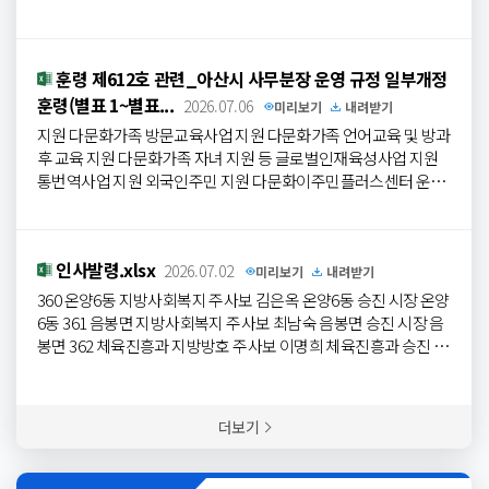
염치읍 강청리 109야구장 1면 테니스장이순신테니스장풍기동 32
타 주택자금 이자 지원사업 비수혜자 확인 각서 1부(신청서 중 붙
3-1 (아산경찰서)인조잔디 6면 강변테니스장염치읍 백암리 8-5인
임 7) 7. 유의사항 가 . 제출된 서류는 반환하지 않으며 허위 기재 시
조잔디 10면 다목적체육관 복합스포츠센터남부로 370-24다목적
신청이 취소되거나 지원금을 반환해야 함 나 . 지원 대상자가 많아
체육관 이순신빙상장 체육관남부로 370-42다목적체육관 아산국
훈령 제612호 관련_아산시 사무분장 운영 규정 일부개정
서 예산 범위 초과 시 모든 지원자 일정 비율 차등 감액 결정됨 8. 문
민체육센터모종북로 76번길 62다목적체육관 체력단련실 아산시
훈령(별표 1~별표...
의사항 : 아산시 콜센터 1422-42, 여성복지과 인구정책팀(☎ 041-5
2026.07.06
미리보기
내려받기
민체육관신정로 685다목적체육관...
40-2643) 및 주거지 읍 면 동 행정복지센터 염치읍 ☎ 041-537-302
지원 다문화가족 방문교육사업 지원 다문화가족 언어교육 및 방과
2
선장면
☎ 041-537-3176 배방읍 ☎ 041-537-3066 도고면 ☎ 04
후 교육 지원 다문화가족 자녀 지원 등 글로벌인재육성사업 지원
1-537-3196 배방신도시 ☎ 041-536-8707 신창면 ☎ 041-530-649
통번역사업 지원 외국인주민 지원 다문화이주민플러스센터 운영
2 송악면 ☎ 041-537-3613 온양1동 ☎ 041-537-3239 탕정면 ☎ 0
지원 세계인의날 행사 계획 수립 및 운영 외국인주민지원 시책 추
41-537-3668 온양2동 ☎ 041-537-3725 음봉면 ☎ 041-537-3643
진 및 지원기반 구축 외국인주민 및 다문화가족정책 종합계획 수
온양3동 ☎ 041-537-3266 둔포면 ☎ 041-537-3110 온양4동 ☎ 04
립 외국인주민 및 다문화가족지원 협의회 구성 및 운영 등 가족센
1-537-3217 둔포출장소 ☎ 041-530-6293 온양5동 ☎ 041-537-37
인사발령.xlsx
2026.07.02
터 운영 지원 가족센터위탁 및 운영지원 통합조사1 사회보장급여
미리보기
내려받기
55 영인면 ☎ 041-537-3207 온양6동 ☎ 041-537-3263 인주면 ☎
대상자 신규 및 변동 조사 - 담당지역 : 송악면, 탕정면, 둔포면, 영
360 온양6동 지방사회복지 주사보 김은옥 온양6동 승진 시장 온양
041-537-3167
인면,
선장면
, 도고면, 온양3동, 온양5동, 온양6동 사회보장급여 대
6동 361 음봉면 지방사회복지 주사보 최남숙 음봉면 승진 시장 음
상자 신규 및 변동 조사 통합조사업무 일반 시군통합평가 지표 성
봉면 362 체육진흥과 지방방호 주사보 이명희 체육진흥과 승진 시
과 관리 국민기초생활보장수급자 (생계, 의료, 주거, 교육) 차상위
장 체육진흥과 363 체육진흥과 지방방호 주사보 박문수 체육진흥
자활 차상위계층확인 자산형성지원사업 차상위본인부담경감대
과 승진 시장 체육진흥과 364 대중교통과 지방공업 주사보 최준호
상자 타법 의료급여(북한이탈주민, 국가유공자 등) 기초연금 장애
대중교통과 승진 시장 대중교통과 365 기후변화대책과 지방공업
더보기
인연금 장애수당 장애인 자립자금 대여 저소득 한부모가족 공공
주사보 이동규 기후변화대책과 승진 시장 기후변화대책과 366 농
임대 주택 지원 초중고 학생 교육비 지원 희귀질환자, 소아암, 한센
업기술센터 지방농업 주사보 유정현 농업기술센터 승진 시장 농업
인 의료비 지원 통합조사2 사회보장급여 대상자 신규 및 변동 조사
기술센터 367
선장면
지방농업 주사보 박주경
선장면
승진 시장
선