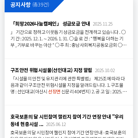
공지사항
(총
39
건)
「희망2026나눔캠페인」 성금모금 안내
2025.11.25
」 기간으로 정하고 이웃돕기 성금모금을 전개하고 있습니다 . ○
기 간 : 2025. 12. 1. ∼ 2026. 1. 31. ○ 슬 로 건 : “ 행복을 더하는 기
부 , 기부로 바꾸는 아산 ” ○ 주 최 : 충남사회복지공동모금회 ○ 후
원 : 아 산 시 ○ 참여문의 : 아산시 사회복지과 복지자원팀 ( ☎ 041-
540-2572, 2692, 530-6553) 또는 각 읍면동 행정복지센터 ※ 우리
시에서 모금된 성금은 우리시민을 위하여 쓰여집니다 . 《 읍면동
구조안전 위험시설물(선인대교) 지정 알림
2025.10.02
행정복지센터 접수문의 연락처 》 염치읍 행정복지센터 041-537-
3022 배방읍 행정복지센터 041-537-3686 송악면 행정복지센터 0
「시설물의 안전 및 유지관리에 관한 특별법」 제25조에 따라 다
41-537-3037 탕정면 행정복지센터 041-537-3076 음봉면 행정복
음과 같이 구조안전 위험시설물 지정을 알려드립니다. 1. 구조물
지센터 041-537-3098 둔포면 행정복지센터 041-537-3110 영인면
명 : 선인대교(아산시
선장면
신문리 404번지) 2. 공 고 일 : 2025. 1
행정복지센터 041-537-3209 인주면 행정복지센터 041-537-3164
0. 2.(목) 3. 열람장소 : 충청남도, 각 시군 홈페이지(행정복지센터
선장면
행정복지센터 041-537-3177 도고면 행정복지센터 041-53
포함), 게시판(2주간 게시) 4. 향후계획 : 2025년 하반기 보수보강
7-3693 신창면 행정복지센터 041-537-3135 온양 1 동 행정복지센
예정 붙임 공고문(구조안전 위험시설물 알림) 1부.
터 041-537-3361 온양 2 동 행정복지센터 041-537-3355 온양 3 동
호국보훈의 달 시민참여 챌린지 참여 기간 연장 안내 "우리
행정복지센터 041-537-3572 온양 4 동 행정복지센터 041-537-37
동네 현충시설 ...
2025.06.12
44 온양 5 동 행정복지센터 041-537-3754 온양 6 동 행정복지센터
호국보훈의 달 시민참여 챌린지 참여 기간 연장 안내 - 호국보훈의
041-537-3318