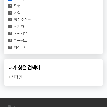
주위의 경관에 더...
민원
4
시설
5
행정조직도
6
전기차
7
지원사업
8
채용공고
9
아산페이
10
내가 찾은 검색어
선장면