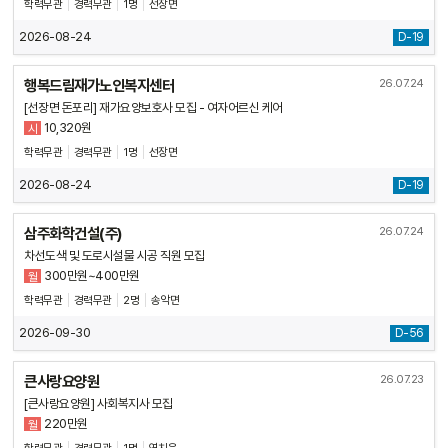
학력무관
경력무관
1명
선장면
2026-08-24
D-19
행복드림재가노인복지센터
26.07.24
[선장면 돈포리] 재가요양보호사 모집 - 여자어르신 케어
10,320원
시
학력무관
경력무관
1명
선장면
2026-08-24
D-19
삼주화학건설(주)
26.07.24
차선도색 및 도로시설물 시공 직원 모집
300만원~400만원
월
학력무관
경력무관
2명
송악면
2026-09-30
D-56
큰사랑요양원
26.07.23
[큰사랑요양원] 사회복지사 모집
220만원
월