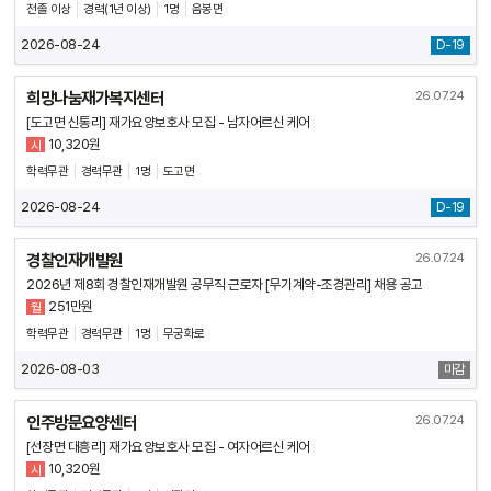
전졸 이상
경력(1년 이상)
1명
음봉면
2026-08-24
D-19
희망나눔재가복지센터
26.07.24
[도고면 신통리] 재가요양보호사 모집 - 남자어르신 케어
10,320원
시
학력무관
경력무관
1명
도고면
2026-08-24
D-19
경찰인재개발원
26.07.24
2026년 제8회 경찰인재개발원 공무직 근로자 [무기계약-조경관리] 채용 공고
251만원
월
학력무관
경력무관
1명
무궁화로
2026-08-03
마감
인주방문요양센터
26.07.24
[선장면 대흥리] 재가요양보호사 모집 - 여자어르신 케어
10,320원
시