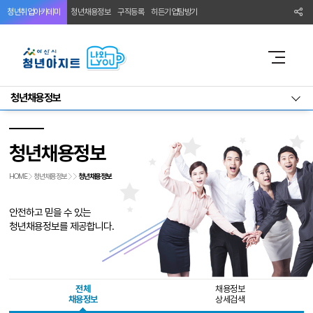
청년취업아카데미
청년채용정보
구직등록
히든기업탐방기
청년채용정보
청년채용정보
HOME
청년채용정보
청년채용정보
안전하고 믿을 수 있는
청년채용정보를 제공합니다.
전체
채용정보
채용정보
상세검색