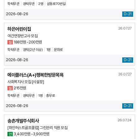
학력무관
경력무관
2명
삼동로70번길
2026-08-26
D-21
하은어린이집
26.07.27
야간연장반교사 모집
188만원~200만원
월
학력무관
경력(2년 이상)
1명
문화로
2026-08-26
D-21
에이플러스(A+)행복한방문목욕
26.07.27
사회복지사 모집 [시설장]
215만원
월
학력무관
경력무관
1명
충무로
2026-08-26
D-21
송촌개발주식회사
26.07.24
[파인허스트골프클럽] 그린관리 직원 모집
3,400만원~3,900만원
연