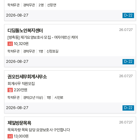
학력무관
경력무관
2명
선장면
2026-08-27
D-22
디딤돌노인복지센터
26.07.27
[방축동] 재가요양보호사 모집 - 여자어르신 케어
10,320원
시
학력무관
경력무관
1명
신정호길
2026-08-27
D-22
권오진세무회계사무소
26.07.27
회계사무 직원모집
220만원
월
학력무관
경력(2년 이상)
1명
시민로
2026-08-27
D-22
제일방문목욕
26.07.27
목욕차량 목욕 담당 요양보호사 구인합니다
13,000원
시