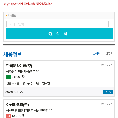
※ 구인정보는 게재 중에도 마감될 수 있습니다.
키워드
검색
채용정보
승인일
마감일
한국분말야금(주)
26.07.27
금형관리 담당채용(관리직)
3,800만원
연
전졸 ~ 대졸
경력무관
1명
인주면
2026-08-27
D-22
아산피앤피(주)
26.07.27
생산직원 모집 [화장지 생산 관련업무]
10,320원
시