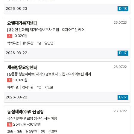
2026-08-23
D-18
요엘재가복지센터
26.07.23
[영인면 신화리] 재가요양보호사 모집 - 여자어르신 케어
10,320원
시
학력무관
경력무관
1명
영인면
2026-08-22
D-17
새봄방문요양센터
26.07.22
[장존동 청솔아파트] 재가요양보호사 모집 - 여자어르신 케어
10,320원
시
학력무관
경력무관
1명
외암로
2026-08-22
D-17
동성제약(주)아산공장
26.07.22
생산지원부 원료팀 생산직 사원 채용
254만원~301만원
월
고졸 ~ 대졸
경력무관
2명
둔포면