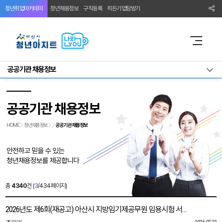
청년취업아카데미
청년채용정보
구직등록
히든기업탐방기
공공기관 채용정보
공공기관 채용정보
HOME
청년채용정보
공공기관 채용정보
안전하고 믿을 수 있는
청년채용정보를 제공합니다
총
4340
건 (
3
/434페이지)
2026년도 제6회(재공고) 아산시 지방임기제공무원 임용시험 서류심사 합격자 발표 및 면접심사 시행계획 공고