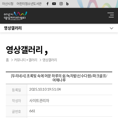
아산시청
어린이청소년도서관
영상갤러리
영상갤러리
홈
커뮤니티 > 갤러리
영상갤러리
[두리네시] 초록빛 속에 머문 하루의 쉼/녹차밭(신수다원)/파크골프/
여해나루
2025.10.10 19:51:04
등록일
사이트관리자
작성자
661
글번호