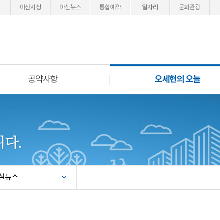
아산시청
아산뉴스
통합예약
일자리
문화관광
공약사항
오세현의 오늘
다.
실뉴스