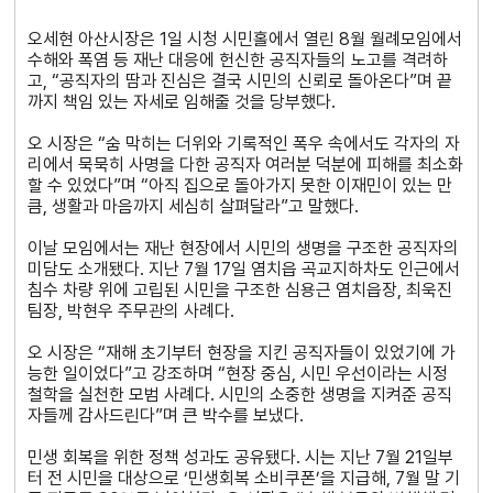
오세현 아산시장은 1일 시청 시민홀에서 열린 8월 월례모임에서
수해와 폭염 등 재난 대응에 헌신한 공직자들의 노고를 격려하
고, “공직자의 땀과 진심은 결국 시민의 신뢰로 돌아온다”며 끝
까지 책임 있는 자세로 임해줄 것을 당부했다.
오 시장은 “숨 막히는 더위와 기록적인 폭우 속에서도 각자의 자
리에서 묵묵히 사명을 다한 공직자 여러분 덕분에 피해를 최소화
할 수 있었다”며 “아직 집으로 돌아가지 못한 이재민이 있는 만
큼, 생활과 마음까지 세심히 살펴달라”고 말했다.
이날 모임에서는 재난 현장에서 시민의 생명을 구조한 공직자의
미담도 소개됐다. 지난 7월 17일 염치읍 곡교지하차도 인근에서
침수 차량 위에 고립된 시민을 구조한 심용근 염치읍장, 최욱진
팀장, 박현우 주무관의 사례다.
오 시장은 “재해 초기부터 현장을 지킨 공직자들이 있었기에 가
능한 일이었다”고 강조하며 “현장 중심, 시민 우선이라는 시정
철학을 실천한 모범 사례다. 시민의 소중한 생명을 지켜준 공직
자들께 감사드린다”며 큰 박수를 보냈다.
민생 회복을 위한 정책 성과도 공유됐다. 시는 지난 7월 21일부
터 전 시민을 대상으로 ‘민생회복 소비쿠폰’을 지급해, 7월 말 기