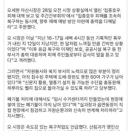
오세현 아산시장은 28일 오전 시청 상황실에서 열린 ‘집중호우
피해 대책 보고 및 주간간부회의’에서 “집중호우 피해를 조속히
복구하는 동시에, 향후 재해 예방 방안 마련에 총력을 다해달
라”고 주문했다.
오 시장은 이날 “지난 16~17일 새벽 4시간 동안 기록적인 폭우
가 내린 지 12일이 지났지만, 한 달처럼 느껴질 만큼 긴박한 상황
이었다”며 “이후 응급 복구와 이재민 보호, 공공시설 복구 등 전
부서가 총력 대응하며 피해 주민들로부터 감사의 말을 듣고 있
다”고 격려했다.
그러면서 “자원봉사와 복지 부서의 노력으로 많은 부분이 정리
됐지만, 아직 침수된 주택에 도배·장판도 못한 60여 가구가 남아
있다”며 “신문지 활용, 열풍기 설치 등 가능한 수단을 총동원해
하루라도 빨리 집으로 돌아가실 수 있도록 하라”고 당부했다.
폐기물 처리에 대해서도 “임시 수거센터까지 만들었는데 현장에
쌓여 있는 폐기물이 아직 남아 있다”며 “실과장과 읍면동장이 직
접 현장에서 점검하고 자원순환과와 신속히 연계해 처리하라”고
지시했다.
오 시장은 속도감 있는 복구작업도 언급했다. 산림과가 영인산