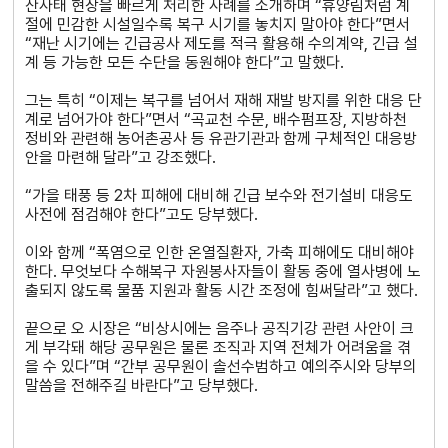
산사태 현장을 빠르게 처리한 사례를 소개하며 “휴양림처럼 계
절에 민감한 시설일수록 복구 시기를 놓치지 말아야 한다”면서
“재난 시기에는 긴급공사 제도를 적극 활용해 수의계약, 긴급 설
계 등 가능한 모든 수단을 동원해야 한다”고 말했다.
그는 특히 “이제는 복구를 넘어서 재해 재발 방지를 위한 대응 단
계로 넘어가야 한다”면서 “곡교천 수문, 배수펌프장, 지방하천
정비와 관련해 농어촌공사 등 유관기관과 함께 구체적인 대응방
안을 마련해 달라”고 강조했다.
“가을 태풍 등 2차 피해에 대비해 긴급 보수와 전기설비 대응도
사전에 점검해야 한다”고도 당부했다.
이와 함께 “폭염으로 인한 온열질환자, 가축 피해에도 대비해야
한다. 무엇보다 수해복구 자원봉사자들이 활동 중에 열사병에 노
출되지 않도록 물품 지원과 활동 시간 조정에 힘써달라”고 했다.
끝으로 오 시장은 “비상시에는 음주나 공직기강 관련 사안이 크
게 부각돼 해당 공무원은 물론 조직과 지역 전체가 어려움을 겪
을 수 있다”며 “간부 공무원이 솔선수범하고 예의주시와 당부의
말씀을 전해주길 바란다”고 당부했다.