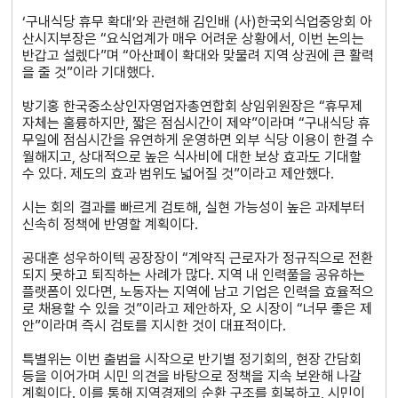
‘구내식당 휴무 확대’와 관련해 김인배 (사)한국외식업중앙회 아
산시지부장은 “요식업계가 매우 어려운 상황에서, 이번 논의는
반갑고 설렜다”며 “아산페이 확대와 맞물려 지역 상권에 큰 활력
을 줄 것”이라 기대했다.
방기홍 한국중소상인자영업자총연합회 상임위원장은 “휴무제
자체는 훌륭하지만, 짧은 점심시간이 제약”이라며 “구내식당 휴
무일에 점심시간을 유연하게 운영하면 외부 식당 이용이 한결 수
월해지고, 상대적으로 높은 식사비에 대한 보상 효과도 기대할
수 있다. 제도의 효과 범위도 넓어질 것”이라고 제안했다.
시는 회의 결과를 빠르게 검토해, 실현 가능성이 높은 과제부터
신속히 정책에 반영할 계획이다.
공대훈 성우하이텍 공장장이 “계약직 근로자가 정규직으로 전환
되지 못하고 퇴직하는 사례가 많다. 지역 내 인력풀을 공유하는
플랫폼이 있다면, 노동자는 지역에 남고 기업은 인력을 효율적으
로 채용할 수 있을 것”이라고 제안하자, 오 시장이 “너무 좋은 제
안”이라며 즉시 검토를 지시한 것이 대표적이다.
특별위는 이번 출범을 시작으로 반기별 정기회의, 현장 간담회
등을 이어가며 시민 의견을 바탕으로 정책을 지속 보완해 나갈
계획이다. 이를 통해 지역경제의 순환 구조를 회복하고, 시민이