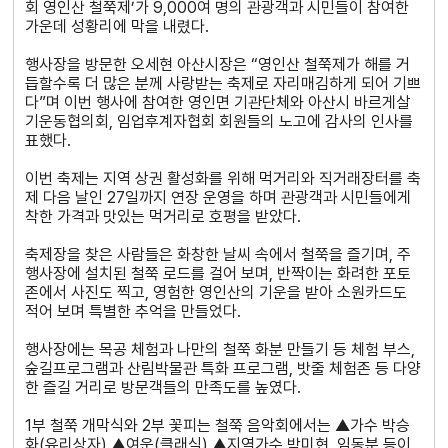
회 영인산 철쭉제’가 9,000여 명의 관광객과 시민들이 참여한
가운데 성황리에 막을 내렸다.
행사장을 방문한 오세현 아산시장은 “영인산 철쭉제가 해를 거
듭할수록 더 많은 분께 사랑받는 축제로 자리매김하게 되어 기쁘
다”며 이번 행사에 참여한 영인면 기관단체와 아산시 바르게살
기운동협의회, 임업후계자협회 회원들의 노고에 감사의 인사를
표했다.
이번 축제는 지역 상권 활성화를 위해 먹거리와 직거래장터를 축
제 다음 날인 27일까지 연장 운영을 하며 관광객과 시민들에게
착한 가격과 맛있는 먹거리로 호평을 받았다.
축제장을 찾은 사람들은 화창한 날씨 속에서 철쭉을 즐기며, 주
행사장에 설치된 철쭉 로드를 걸어 보며, 반짝이는 화려한 포토
존에서 사진도 찍고, 영험한 영인산의 기운을 받아 소원카드도
적어 보며 특별한 추억을 만들었다.
행사장에는 목공 체험과 나만의 철쭉 화분 만들기 등 체험 부스,
숲길프로그램과 산림박물관 특화 프로그램, 밧줄 체험존 등 다양
한 즐길 거리로 방문객들의 만족도를 높였다.
1부 철쭉 개막식와 2부 꽃피는 철쭉 음악회에서는 ▲가수 박승
화(유리상자) ▲여운(클래식) ▲지역가수 박미현, 임동분 등이