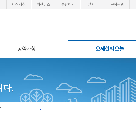
아산시청
아산뉴스
통합예약
일자리
문화관광
공약사항
오세현의 오늘
다.
리