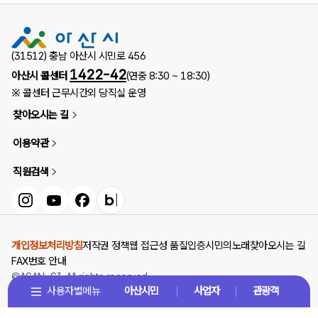
(31512) 충남 아산시 시민로 456
1422-42
아산시 콜센터
(연중 8:30 ~ 18:30)
※ 콜센터 근무시간외 당직실 운영
찾아오시는 길
이용약관
직원검색
인스타그램
유튜브
페이스북
블로그
개인정보처리방침
저작권 정책
웹 접근성 품질인증
시민의노래
찾아오시는 길
FAX번호 안내
©ASAN-SI. All rights reserved.
사용자별메뉴
아산시민
사업자
관광객