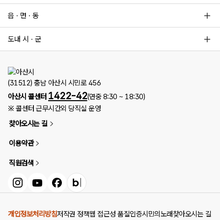
읍 · 면 · 동
도내 시 · 군
(31512) 충남 아산시 시민로 456
1422-42
아산시 콜센터
(연중 8:30 ~ 18:30)
※ 콜센터 근무시간외 당직실 운영
찾아오시는 길
이용약관
직원검색
인스타그램
유튜브
페이스북
블로그
개인정보처리방침
저작권 정책
웹 접근성 품질인증
시민의노래
찾아오시는 길