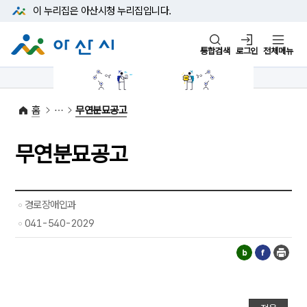
본문 바로가기
메뉴 바로가기
이 누리집은 아산시청
누리집입니다.
통합검색
로그인
전체메뉴
1422-42
대표전화
(아산시 콜센터)
홈
무연분묘공고
무연분묘공고
경로장애인과
041-540-2029