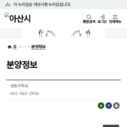
본문 바로가기
메뉴 바로가기
이 누리집은 아산시청
누리집입니다.
통합검색
로그인
전체메뉴
1422-42
대표전화
(아산시 콜센터)
홈
분양정보
분양정보
공동주택과
041-540-2936