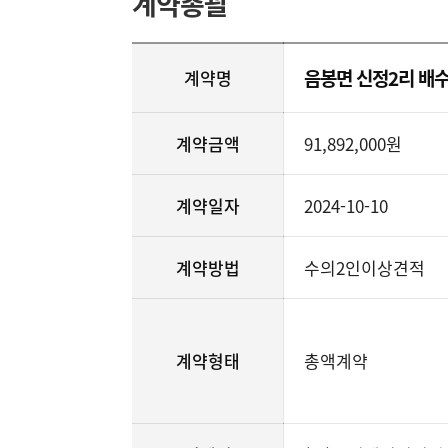
계약총괄
음봉면 신정2리 배
계약명
계약금액
91,892,000원
계약일자
2024-10-10
계약방법
수의2인이상견적
계약형태
총액계약