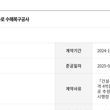
수로 수해복구공사
계약기간
2024-1
준공일자
2025-0
「건설
격 4억
계약사유
로 추
시행령