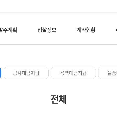
발주계획
입찰정보
계약현황
공사대금지급
용역대금지급
물품
전체